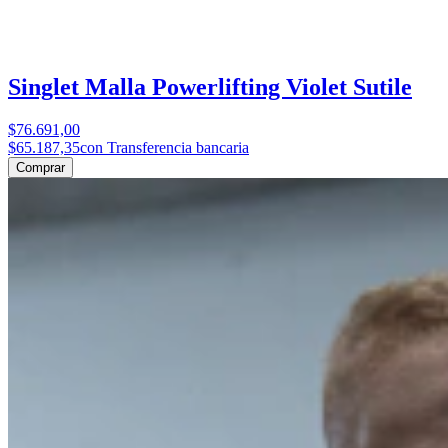
Singlet Malla Powerlifting Violet Sutile
$76.691,00
$65.187,35
con Transferencia bancaria
Comprar